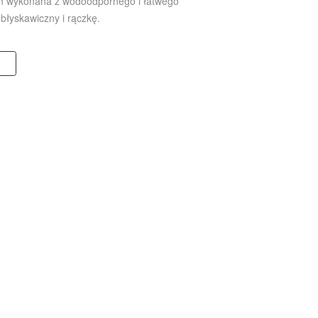
h wykonana z wodoodpornego i łatwego
łyskawiczny i rączkę.