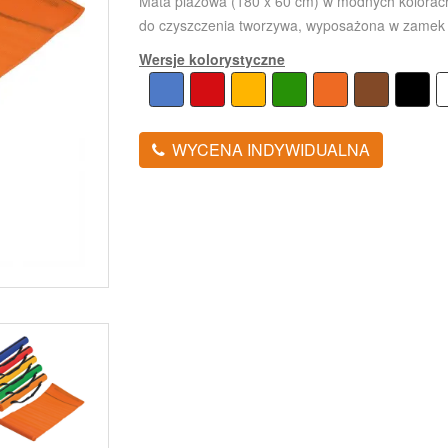
Mata plażowa (180 x 60 cm) w modnych kolorac
do czyszczenia tworzywa, wyposażona w zamek b
Wersje kolorystyczne
WYCENA INDYWIDUALNA